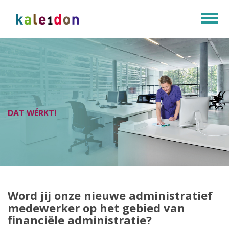
Togg
navig
EEN SCHONE WERKPLEK
GOED OPGELEID PERSONEEL
DAT WÉRKT!
DAT WÉRKT!
Word jij onze nieuwe administratief
medewerker op het gebied van
financiële administratie?