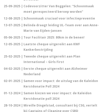
25-09-2025 |
Codevoorzitter Van Boggelen: “Schoonmaak
moet gerespecteerd beroep worden”
12-08-2025 |
Schoonmaak cruciaal voor infectiepreventie
13-07-2025 |
Belinda draagt leiding UL-Team over aan Anne-
Marie van Eijden-Jansen
05-06-2025 |
Tour Facilitair 2025: 80km in de benen!
12-05-2025 |
Laatste cheque uitgereikt aan KWF
Kankerbestrijding
25-02-2025 |
Tweede cheque uitgereikt aan Plan
International – Girls First
04-02-2025 |
Eerste cheque uitgereikt aan Alzheimer
Nederland
02-01-2025 |
Samen voor impact: de uitslag van de Kaleidon
Kerstdonatie Poll 2024
01-12-2024 |
Samen kiezen we voor impact: de Kaleidon
Kerstdonatie poll 2024
28-10-2024 |
Mireille Dingelstad, consultant bij CSG, vertelt
bij Captains of Cleaning over CSRD