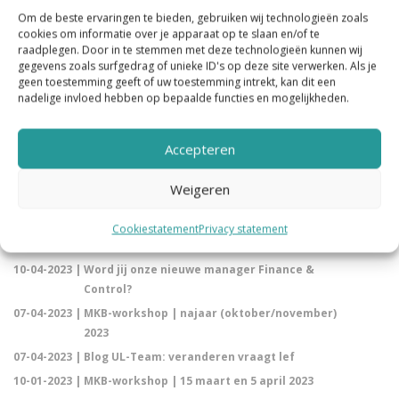
2023!
Om de beste ervaringen te bieden, gebruiken wij technologieën zoals
24-07-2023 |
Tirza Dingstad is een van de juryleden van de
cookies om informatie over je apparaat op te slaan en/of te
Schoonmaker van het Jaar verkiezingen!
raadplegen. Door in te stemmen met deze technologieën kunnen wij
gegevens zoals surfgedrag of unieke ID's op deze site verwerken. Als je
30-06-2023 |
MKB-workshop najaar 2023 | 11 oktober en 1
geen toestemming geeft of uw toestemming intrekt, kan dit een
november
nadelige invloed hebben op bepaalde functies en mogelijkheden.
07-06-2023 |
Kaleidon fiets ook dit jaar weer mee tijdens Tour
Facilitair!
Accepteren
01-06-2023 |
Blog: Wilt u dat er bij u nog schoongemaakt
wordt?
Weigeren
30-05-2023 |
Een digitaal vloerpaspoort van Factos biedt
zekerheid, transparantie en waardering
Cookiestatement
Privacy statement
12-05-2023 |
Blog | Team Aanbestedingen | deel 1
10-04-2023 |
Word jij onze nieuwe manager Finance &
Control?
07-04-2023 |
MKB-workshop | najaar (oktober/november)
2023
07-04-2023 |
Blog UL-Team: veranderen vraagt lef
10-01-2023 |
MKB-workshop | 15 maart en 5 april 2023