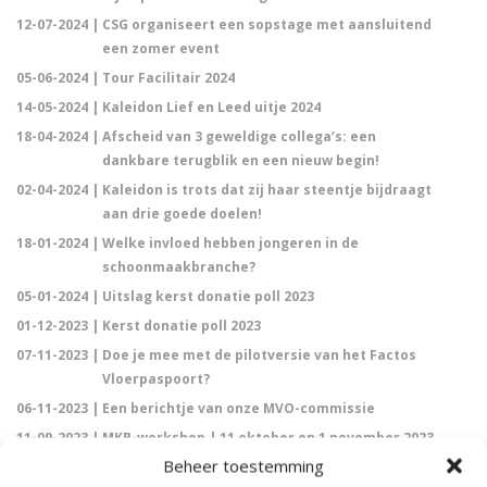
12-07-2024 |
CSG organiseert een sopstage met aansluitend
een zomer event
05-06-2024 |
Tour Facilitair 2024
14-05-2024 |
Kaleidon Lief en Leed uitje 2024
18-04-2024 |
Afscheid van 3 geweldige collega’s: een
dankbare terugblik en een nieuw begin!
02-04-2024 |
Kaleidon is trots dat zij haar steentje bijdraagt
aan drie goede doelen!
18-01-2024 |
Welke invloed hebben jongeren in de
schoonmaakbranche?
05-01-2024 |
Uitslag kerst donatie poll 2023
01-12-2023 |
Kerst donatie poll 2023
07-11-2023 |
Doe je mee met de pilotversie van het Factos
Vloerpaspoort?
06-11-2023 |
Een berichtje van onze MVO-commissie
11-09-2023 |
MKB-workshop | 11 oktober en 1 november 2023
Beheer toestemming
21-08-2023 |
UL-Team is aanwezig tijdens Gastvrij Rotterdam