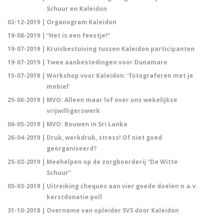
Schuur en Kaleidon
02-12-2019 |
Organogram Kaleidon
19-08-2019 |
“Het is een feestje!”
19-07-2019 |
Kruisbestuiving tussen Kaleidon participanten
19-07-2019 |
Twee aanbestedingen voor Dunamare
15-07-2019 |
Workshop voor Kaleidon: ‘fotograferen met je
mobiel’
25-06-2019 |
MVO: Alleen maar lof over ons wekelijkse
vrijwilligerswerk
06-05-2019 |
MVO: Bouwen in Sri Lanka
26-04-2019 |
Druk, werkdruk, stress! Of niet goed
georganiseerd?
25-03-2019 |
Meehelpen op de zorgboerderij “De Witte
Schuur”
05-03-2019 |
Uitreiking cheques aan vier goede doelen n.a.v.
kerstdonatie poll
31-10-2018 |
Overname van opleider SVS door Kaleidon