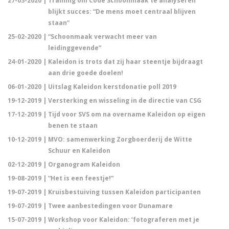
27-03-2020 |
Training om Code Schoonmaak te analyseren
blijkt succes: “De mens moet centraal blijven
staan”
25-02-2020 |
“Schoonmaak verwacht meer van
leidinggevende”
24-01-2020 |
Kaleidon is trots dat zij haar steentje bijdraagt
aan drie goede doelen!
06-01-2020 |
Uitslag Kaleidon kerstdonatie poll 2019
19-12-2019 |
Versterking en wisseling in de directie van CSG
17-12-2019 |
Tijd voor SVS om na overname Kaleidon op eigen
benen te staan
10-12-2019 |
MVO: samenwerking Zorgboerderij de Witte
Schuur en Kaleidon
02-12-2019 |
Organogram Kaleidon
19-08-2019 |
“Het is een feestje!”
19-07-2019 |
Kruisbestuiving tussen Kaleidon participanten
19-07-2019 |
Twee aanbestedingen voor Dunamare
15-07-2019 |
Workshop voor Kaleidon: ‘fotograferen met je