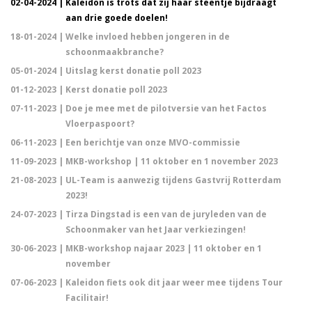
02-04-2024 |
Kaleidon is trots dat zij haar steentje bijdraagt
aan drie goede doelen!
18-01-2024 |
Welke invloed hebben jongeren in de
schoonmaakbranche?
05-01-2024 |
Uitslag kerst donatie poll 2023
01-12-2023 |
Kerst donatie poll 2023
07-11-2023 |
Doe je mee met de pilotversie van het Factos
Vloerpaspoort?
06-11-2023 |
Een berichtje van onze MVO-commissie
11-09-2023 |
MKB-workshop | 11 oktober en 1 november 2023
21-08-2023 |
UL-Team is aanwezig tijdens Gastvrij Rotterdam
2023!
24-07-2023 |
Tirza Dingstad is een van de juryleden van de
Schoonmaker van het Jaar verkiezingen!
30-06-2023 |
MKB-workshop najaar 2023 | 11 oktober en 1
november
07-06-2023 |
Kaleidon fiets ook dit jaar weer mee tijdens Tour
Facilitair!