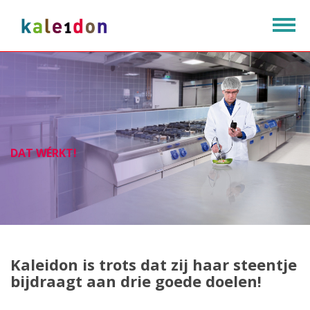
Togg
navig
CONTROLE OP KWALITEIT
DE BESTE CATERING IN HUIS
DAT WÉRKT!
DAT WÉRKT!
Kaleidon is trots dat zij haar steentje
bijdraagt aan drie goede doelen!