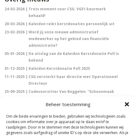
24-03-2026 |
Trots moment voor CSG: VGFI-keurmerk
behaald!
20-03-2026 |
Kaleidon reikt kerstdonaties persoonlijk uit
23-02-2026 |
Word jij onze nieuwe administratief
medewerker op het gebied van financiële
administratie?
05-01-2026 |
De uitslag van de Kaleidon Kerstdonatie Poll is
bekend
01-12-2025 |
Kaleidon Kerstdonatie Poll 2025
11-11-2025 |
CSG versterkt haar directie met Operationeel
Directeur
25-09-2025 |
Codevoorzitter Van Boggelen: “Schoonmaak
moet gerespecteerd beroep worden”
Beheer toestemming
12-08-2025 |
Schoonmaak cruciaal voor infectiepreventie
13-07-2025 |
Belinda draagt leiding UL-Team over aan Anne-
Om de beste ervaringen te bieden, gebruiken wij technologieën zoals
Marie van Eijden-Jansen
cookies om informatie over je apparaat op te slaan en/of te
raadplegen. Door in te stemmen met deze technologieën kunnen wij
05-06-2025 |
Tour Facilitair 2025: 80km in de benen!
gegevens zoals surfgedrag of unieke ID's op deze site verwerken. Als je