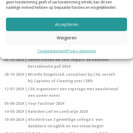
12-05-2025 |
Laatste cheque uitgereikt aan KWF
geen toestemming geeft of uw toestemming intrekt, kan dit een
nadelige invloed hebben op bepaalde functies en mogelijkheden.
Kankerbestrijding
25-02-2025 |
Tweede cheque uitgereikt aan Plan
International – Girls First
Accepteren
04-02-2025 |
Eerste cheque uitgereikt aan Alzheimer
Weigeren
Nederland
02-01-2025 |
Samen voor impact: de uitslag van de Kaleidon
Cookiestatement
Privacy statement
Kerstdonatie Poll 2024
01-12-2024 |
Samen kiezen we voor impact: de Kaleidon
Kerstdonatie poll 2024
28-10-2024 |
Mireille Dingelstad, consultant bij CSG, vertelt
bij Captains of Cleaning over CSRD
12-07-2024 |
CSG organiseert een sopstage met aansluitend
een zomer event
05-06-2024 |
Tour Facilitair 2024
14-05-2024 |
Kaleidon Lief en Leed uitje 2024
18-04-2024 |
Afscheid van 3 geweldige collega’s: een
dankbare terugblik en een nieuw begin!