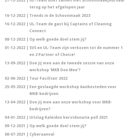
21-12-2022 |
UL-Team blikt samen met Schoonmaakjournaal
terug op het afgelopen jaar
16-12-2022 |
Trends in de Schoonmaak 2023
16-12-2022 |
UL-Team de gast bij Captains of Cleaning
Connect
08-12-2022 |
Op welk goede doel stem jij?
01-12-2022 |
SVS en UL-Team zijn verkozen tot de nummer 1
en 2 Partner of Choice!
13-09-2022 |
Doe jij mee aan de tweede sessie van onze
workshop ‘MKB Doe Mee’?
02-06-2022 |
Tour Facilitair 2022
25-05-2022 |
Een geslaagde workshop Aanbesteden voor
MKB-bedrijven
13-04-2022 |
Doe jij mee aan onze workshop voor MKB-
bedrijven?
04-01-2022 |
Uitslag Kaleidon kerstdonatie poll 2021
09-12-2021 |
Op welk goede doel stem jij?
08-07-2021 |
Cyberaanval