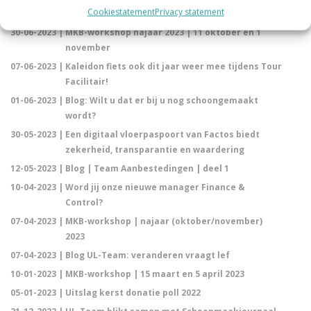
Cookiestatement
Privacy statement
Schoonmaker van het Jaar verkiezingen!
30-06-2023 |
MKB-workshop najaar 2023 | 11 oktober en 1
november
07-06-2023 |
Kaleidon fiets ook dit jaar weer mee tijdens Tour
Facilitair!
01-06-2023 |
Blog: Wilt u dat er bij u nog schoongemaakt
wordt?
30-05-2023 |
Een digitaal vloerpaspoort van Factos biedt
zekerheid, transparantie en waardering
12-05-2023 |
Blog | Team Aanbestedingen | deel 1
10-04-2023 |
Word jij onze nieuwe manager Finance &
Control?
07-04-2023 |
MKB-workshop | najaar (oktober/november)
2023
07-04-2023 |
Blog UL-Team: veranderen vraagt lef
10-01-2023 |
MKB-workshop | 15 maart en 5 april 2023
05-01-2023 |
Uitslag kerst donatie poll 2022