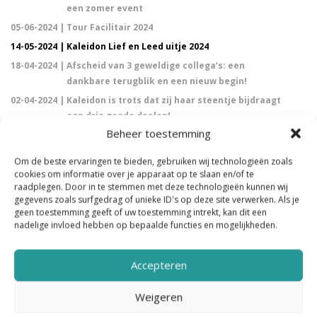
een zomer event
05-06-2024 |
Tour Facilitair 2024
14-05-2024 |
Kaleidon Lief en Leed uitje 2024
18-04-2024 |
Afscheid van 3 geweldige collega’s: een
dankbare terugblik en een nieuw begin!
02-04-2024 |
Kaleidon is trots dat zij haar steentje bijdraagt
aan drie goede doelen!
Beheer toestemming
18-01-2024 |
Welke invloed hebben jongeren in de
schoonmaakbranche?
Om de beste ervaringen te bieden, gebruiken wij technologieën zoals
05-01-2024 |
Uitslag kerst donatie poll 2023
cookies om informatie over je apparaat op te slaan en/of te
raadplegen. Door in te stemmen met deze technologieën kunnen wij
01-12-2023 |
Kerst donatie poll 2023
gegevens zoals surfgedrag of unieke ID's op deze site verwerken. Als je
07-11-2023 |
Doe je mee met de pilotversie van het Factos
geen toestemming geeft of uw toestemming intrekt, kan dit een
Vloerpaspoort?
nadelige invloed hebben op bepaalde functies en mogelijkheden.
06-11-2023 |
Een berichtje van onze MVO-commissie
11-09-2023 |
MKB-workshop | 11 oktober en 1 november 2023
Accepteren
21-08-2023 |
UL-Team is aanwezig tijdens Gastvrij Rotterdam
Weigeren
2023!
24-07-2023 |
Tirza Dingstad is een van de juryleden van de