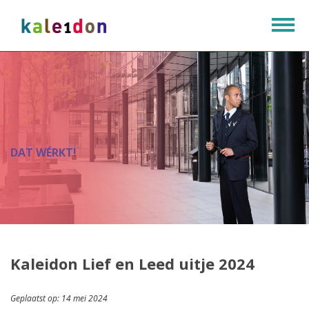
Togg
navig
OPTIMAAL BEVEILIGD
CONTROLE OP KWALITEIT
DAT WÉRKT!
DAT WÉRKT!
Kaleidon Lief en Leed uitje 2024
Geplaatst op: 14 mei 2024