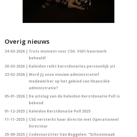
Overig nieuws
24-03-2026 |
Trots moment voor CSG: VGFI-keurmerk
behaald!
20-03-2026 |
Kaleidon reikt kerstdonaties persoonlijk uit
23-02-2026 |
Word jij onze nieuwe administratief
medewerker op het gebied van financiële
administratie?
05-01-2026 |
De uitslag van de Kaleidon Kerstdonatie Poll is
bekend
01-12-2025 |
Kaleidon Kerstdonatie Poll 2025
11-11-2025 |
CSG versterkt haar directie met Operationeel
Directeur
25-09-2025 |
Codevoorzitter Van Boggelen: “Schoonmaak