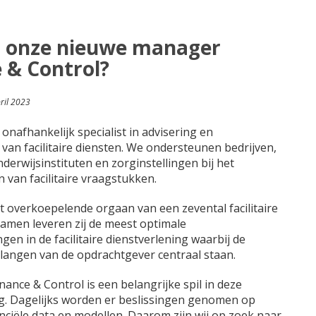
j onze nieuwe manager
 & Control?
ril 2023
 onafhankelijk specialist in advisering en
van facilitaire diensten. We ondersteunen bedrijven,
derwijsinstituten en zorginstellingen bij het
van facilitaire vraagstukken.
et overkoepelende orgaan van een zevental facilitaire
 Samen leveren zij de meest optimale
gen in de facilitaire dienstverlening waarbij de
angen van de opdrachtgever centraal staan.
nance & Control is een belangrijke spil in deze
. Dagelijks worden er beslissingen genomen op
anciële data en modellen. Daarom zijn wij op zoek naar