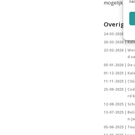
nad
mogelijkheden
Overig ni
24-03-2026 |
Tro
20-03-2026 |
Kal
23-02-2026 |
Wor
d v
05-01-2026 |
De 
01-12-2025 |
Kal
11-11-2025 |
CSG
25-09-2025 |
Cod
rd 
12-08-2025 |
Sch
13-07-2025 |
Bel
n-J
05-06-2025 |
Tour