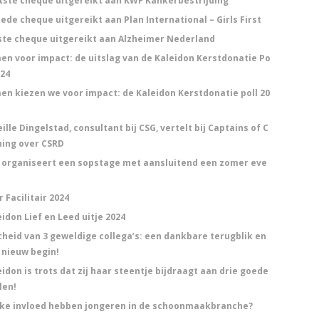
tste cheque uitgereikt aan KWF Kankerbestrijding
ede cheque uitgereikt aan Plan International – Girls First
ste cheque uitgereikt aan Alzheimer Nederland
en voor impact: de uitslag van de Kaleidon Kerstdonatie Po
024
en kiezen we voor impact: de Kaleidon Kerstdonatie poll 20
ille Dingelstad, consultant bij CSG, vertelt bij Captains of C
ning over CSRD
 organiseert een sopstage met aansluitend een zomer eve
 Facilitair 2024
idon Lief en Leed uitje 2024
cheid van 3 geweldige collega’s: een dankbare terugblik en
 nieuw begin!
idon is trots dat zij haar steentje bijdraagt aan drie goede
len!
ke invloed hebben jongeren in de schoonmaakbranche?