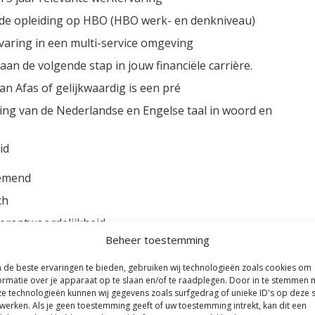
de opleiding op HBO (HBO werk- en denkniveau)
rvaring in een multi-service omgeving
 aan de volgende stap in jouw financiële carrière.
an Afas of gelijkwaardig is een pré
ng van de Nederlandse en Engelse taal in woord en
id
emend
ch
erantwoordelijkheid
Beheer toestemming
ler
rojectmanager | communicatief sterk
de beste ervaringen te bieden, gebruiken wij technologieën zoals cookies om
ormatie over je apparaat op te slaan en/of te raadplegen. Door in te stemmen 
n marktconform salaris en goede secundaire
e technologieën kunnen wij gegevens zoals surfgedrag of unieke ID's op deze s
aarden zoals 24 vakantiedagen, goed pensioen,
werken. Als je geen toestemming geeft of uw toestemming intrekt, kan dit een