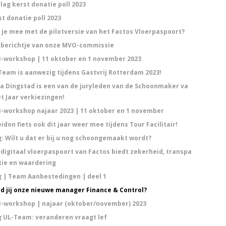
lag kerst donatie poll 2023
st donatie poll 2023
 je mee met de pilotversie van het Factos Vloerpaspoort?
 berichtje van onze MVO-commissie
-workshop | 11 oktober en 1 november 2023
Team is aanwezig tijdens Gastvrij Rotterdam 2023!
za Dingstad is een van de juryleden van de Schoonmaker va
et Jaar verkiezingen!
-workshop najaar 2023 | 11 oktober en 1 november
idon fiets ook dit jaar weer mee tijdens Tour Facilitair!
g: Wilt u dat er bij u nog schoongemaakt wordt?
 digitaal vloerpaspoort van Factos biedt zekerheid, transpa
tie en waardering
g | Team Aanbestedingen | deel 1
d jij onze nieuwe manager Finance & Control?
-workshop | najaar (oktober/november) 2023
g UL-Team: veranderen vraagt lef