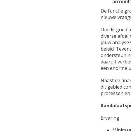
accounta
De functie gr
nieuwe vraag
Om dit goed t
diverse afdel
jouw analyse 
beleid. Tevens
ondersteuning
daaruit verbe
een enorme u
Naast de finan
dit gebied co
processen en
Kandidaatspr
Ervaring
Minimaal