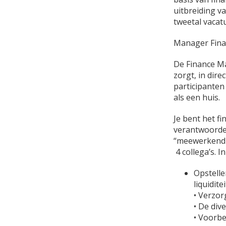
uitbreiding v
tweetal vacat
Manager Fina
De Finance Ma
zorgt, in dir
participanten 
als een huis.
Je bent het f
verantwoordeli
“meewerkend v
4 collega’s. I
Opstell
liquidit
• Verzor
• De div
• Voorbe