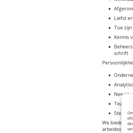
Afgeron
Liefst e
Toe zijn
Kennis v
Beheersi
schrift
Persoonlijkhe
Ondern
Analytis
Neemt v
Teamspe
Sterke p
Om 
inf
We bieden ee
dez
arbeidsvoorw
ver