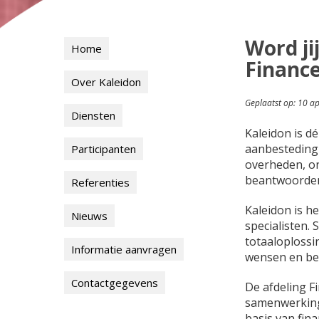
Word ji
Home
Finance
Over Kaleidon
Geplaatst op: 10 ap
Diensten
Kaleidon is dé
aanbesteding 
Participanten
overheden, on
beantwoorden 
Referenties
Kaleidon is h
Nieuws
specialisten.
totaaloplossin
Informatie aanvragen
wensen en bel
Contactgegevens
De afdeling Fi
samenwerking
basis van fin