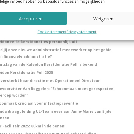
elige invloed hebben op bepaalde functies en mogelijkheden.
 voor het volgen van opleidingen.
Accepteren
Weigeren
euws
Cookiestatement
Privacy statement
ts moment voor CSG: VGFI-keurmerk behaald!
eidon reikt kerstdonaties persoonlijk uit
d jij onze nieuwe administratief medewerker op het gebie
an financiële administratie?
uitslag van de Kaleidon Kerstdonatie Poll is bekend
eidon Kerstdonatie Poll 2025
 versterkt haar directie met Operationeel Directeur
evoorzitter Van Boggelen: “Schoonmaak moet gerespectee
beroep worden”
oonmaak cruciaal voor infectiepreventie
inda draagt leiding UL-Team over aan Anne-Marie van Eijde
ansen
 Facilitair 2025: 80km in de benen!