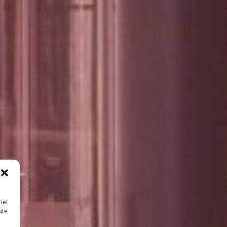
met
ite